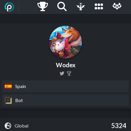
Wodex
Spain
Bot
5324
Global