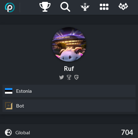
Ruf
Estonia
Bot
704
Global