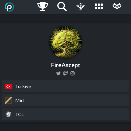
FireAscept
Türkiye
Mid
TCL