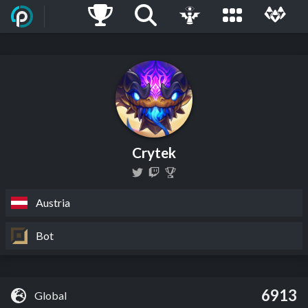
Crytek
Austria
Bot
6913
Global