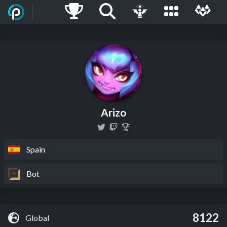
Arizo
Spain
Bot
8122
Global